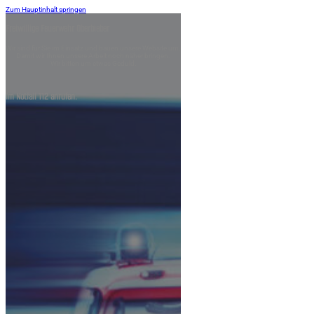
Zum Hauptinhalt springen
Freiwillige Feuerwehr Oberbieber
Wir sind für Sie im Einsatz und bauen unsere Website um.
Damit wir Ihnen unsere Arbeit noch näher bringen.
Wir bitten um etwas Geduld.
Im Notfall 112 anrufen.